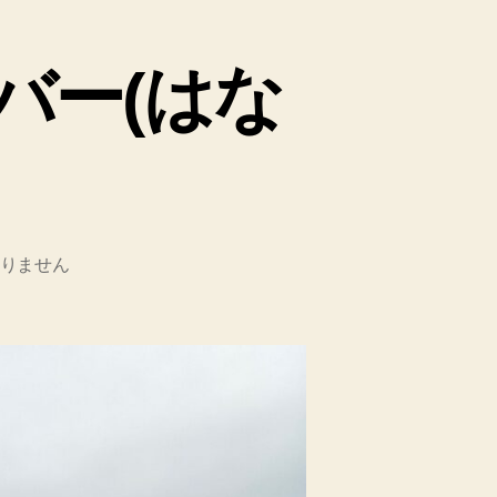
バー(はな
りません