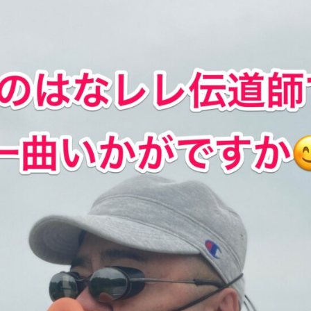
バ
ー
(は
な
レ
レ)
へ
の