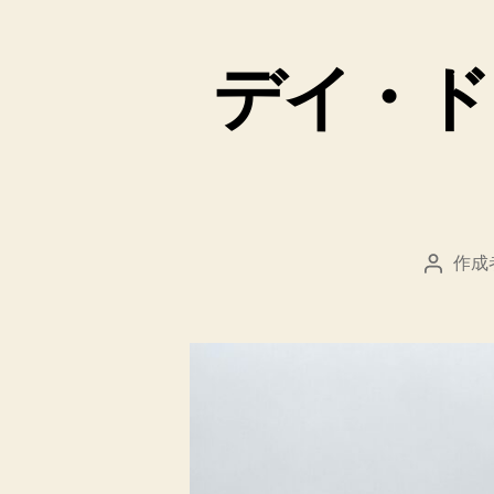
デイ・ド
作成
投
稿
者