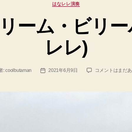
カ
はなレレ演奏
テ
ゴ
リーム・ビリー
リ
ー
レレ)
デ
者:
coolbutaman
2021年6月9日
コメントはまだあ
投
イ・
稿
ド
日
リ
ー
ム・
ビ
リ
ー