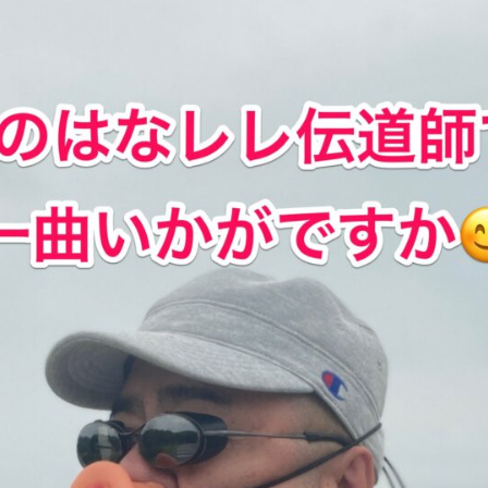
レ)
へ
の