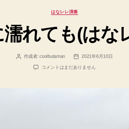
カ
はなレレ演奏
テ
ゴ
に濡れても(はなレ
リ
ー
作成者:
coolbutaman
2021年6月10日
投
投
稿
稿
雨
コメントはまだありません
者
日
に
濡
れ
て
も
(は
な
レ