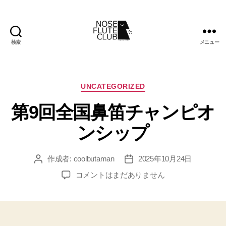
検索
メニュー
Noseflute
club
カ
UNCATEGORIZED
テ
第9回全国鼻笛チャンピオ
ゴ
リ
ンシップ
ー
作成者:
coolbutaman
2025年10月24日
投
投
稿
稿
第
コメントはまだありません
者
日
9
回
全
国