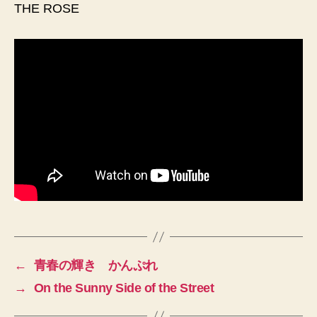
鼻
THE ROSE
笛
チ
ャ
ン
ピ
オ
ン
シ
ッ
プ
へ
の
←
青春の輝き かんぷれ
→
On the Sunny Side of the Street